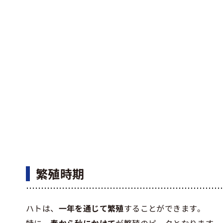
繁殖時期
ハトは、
一年を通じて繁殖
することができます。
特に、
春から秋にかけて
が繁殖のピークとなります。