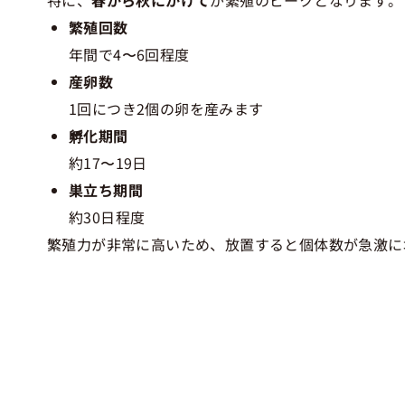
繁殖回数
年間で4〜6回程度
産卵数
1回につき2個の卵を産みます
孵化期間
約17〜19日
巣立ち期間
約30日程度
繁殖力が非常に高いため、放置すると個体数が急激に