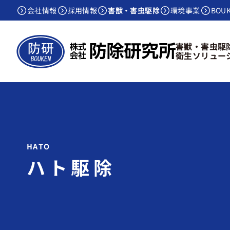
会社情報
採用情報
害獣・害虫駆除
環境事業
BOU
害獣・害虫駆
衛生ソリュー
ハト駆除