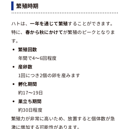
繁殖時期
ハトは、
一年を通じて繁殖
することができます。
特に、
春から秋にかけて
が繁殖のピークとなりま
す。
繁殖回数
年間で4〜6回程度
産卵数
1回につき2個の卵を産みます
孵化期間
約17〜19日
巣立ち期間
約30日程度
繁殖力が非常に高いため、放置すると個体数が急
激に増加する可能性があります。