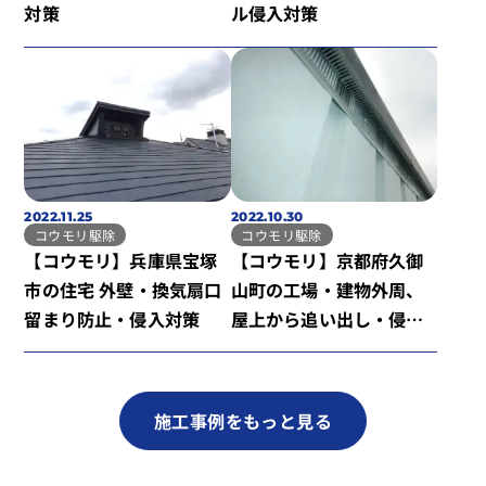
対策
ル侵入対策
2022.11.25
2022.10.30
コウモリ駆除
コウモリ駆除
【コウモリ】兵庫県宝塚
【コウモリ】京都府久御
市の住宅 外壁・換気扇口
山町の工場・建物外周、
留まり防止・侵入対策
屋上から追い出し・侵入
対策
施工事例をもっと見る