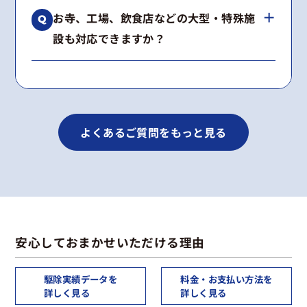
はい、工事内容に合わせて2〜5年の再発保証を
種類が不明な場合も無料で調査いたします。
お寺、工場、飲食店などの大型・特殊施
お付けしています。
設も対応できますか？
期間内に施工箇所で再発した場合は、無料で再
施工いたします。
はい、多数の実績がございます。
景観への配慮や高所作業など、建物の構造に合
わせた最適な工法をご提案します。
よくあるご質問をもっと見る
安心しておまかせいただける理由
駆除実績データを
料金・お支払い方法を
詳しく見る
詳しく見る