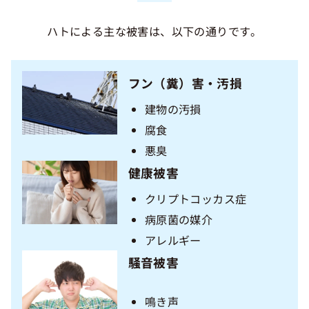
ハトによる主な被害は、以下の通りです。
フン（糞）害・汚損
建物の汚損
腐食
悪臭
健康被害
クリプトコッカス症
病原菌の媒介
アレルギー
騒音被害
鳴き声