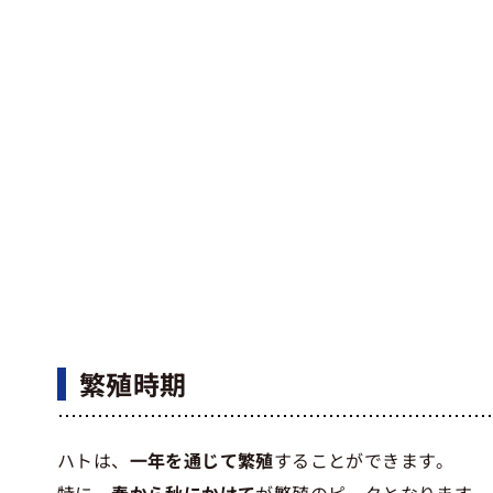
繁殖時期
ハトは、
一年を通じて繁殖
することができます。
特に、
春から秋にかけて
が繁殖のピークとなります。