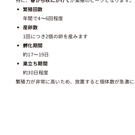
繁殖回数
年間で4〜6回程度
産卵数
1回につき2個の卵を産みます
孵化期間
約17〜19日
巣立ち期間
約30日程度
繁殖力が非常に高いため、放置すると個体数が急激に