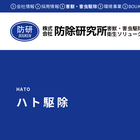
会社情報
採用情報
害獣・害虫駆除
環境事業
BOU
害獣・害虫駆
衛生ソリュー
ハト駆除