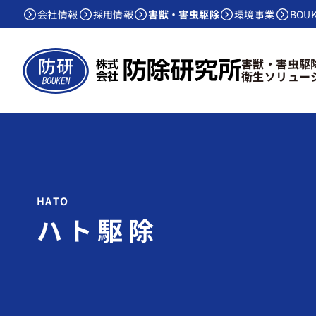
会社情報
採用情報
害獣・害虫駆除
環境事業
BOU
害獣・害虫駆
衛生ソリュー
ハト駆除