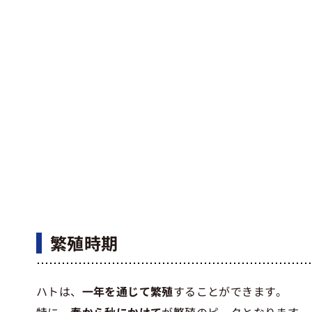
繁殖時期
ハトは、
一年を通じて繁殖
することができます。
特に、
春から秋にかけて
が繁殖のピークとなります。