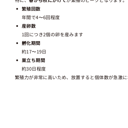
繁殖回数
年間で4〜6回程度
産卵数
1回につき2個の卵を産みます
孵化期間
約17〜19日
巣立ち期間
約30日程度
繁殖力が非常に高いため、放置すると個体数が急激に