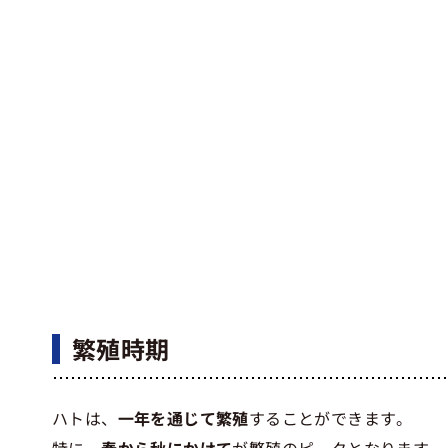
繁殖時期
ハトは、
一年を通じて繁殖
することができます。
特に、
春から秋にかけて
が繁殖のピークとなります。