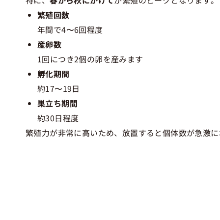
繁殖回数
年間で4〜6回程度
産卵数
1回につき2個の卵を産みます
孵化期間
約17〜19日
巣立ち期間
約30日程度
繁殖力が非常に高いため、放置すると個体数が急激に