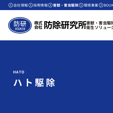
会社情報
採用情報
害獣・害虫駆除
環境事業
BOU
害獣・害虫駆
衛生ソリュー
ハト駆除