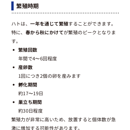
繁殖時期
ハトは、
一年を通じて繁殖
することができます。
特に、
春から秋にかけて
が繁殖のピークとなりま
す。
繁殖回数
年間で4〜6回程度
産卵数
1回につき2個の卵を産みます
孵化期間
約17〜19日
巣立ち期間
約30日程度
繁殖力が非常に高いため、放置すると個体数が急
激に増加する可能性があります。