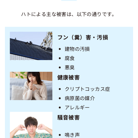
ハトによる主な被害は、以下の通りです。
フン（糞）害・汚損
建物の汚損
腐食
悪臭
健康被害
クリプトコッカス症
病原菌の媒介
アレルギー
騒音被害
鳴き声