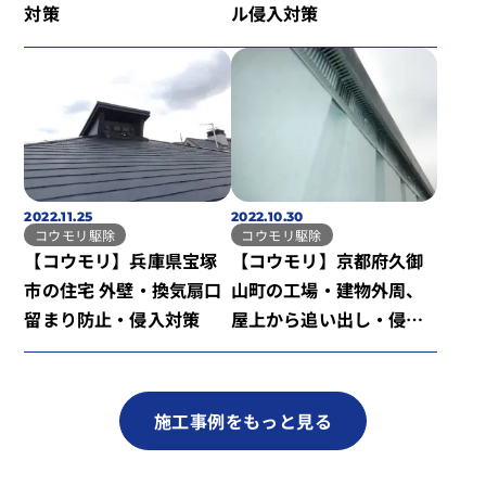
対策
ル侵入対策
2022.11.25
2022.10.30
コウモリ駆除
コウモリ駆除
【コウモリ】兵庫県宝塚
【コウモリ】京都府久御
市の住宅 外壁・換気扇口
山町の工場・建物外周、
留まり防止・侵入対策
屋上から追い出し・侵入
対策
施工事例をもっと見る