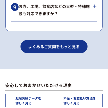
はい、工事内容に合わせて2〜5年の再発保証を
種類が不明な場合も無料で調査いたします。
お寺、工場、飲食店などの大型・特殊施
お付けしています。
設も対応できますか？
期間内に施工箇所で再発した場合は、無料で再
施工いたします。
はい、多数の実績がございます。
景観への配慮や高所作業など、建物の構造に合
わせた最適な工法をご提案します。
よくあるご質問をもっと見る
安心しておまかせいただける理由
駆除実績データを
料金・お支払い方法を
詳しく見る
詳しく見る