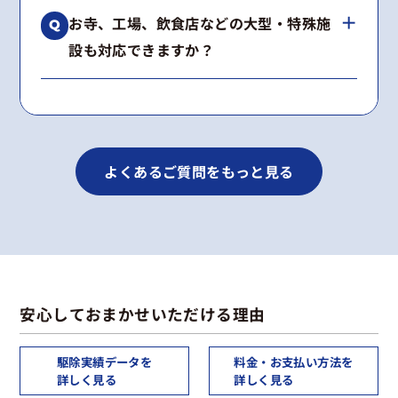
はい、工事内容に合わせて2〜5年の再発保証を
種類が不明な場合も無料で調査いたします。
お寺、工場、飲食店などの大型・特殊施
お付けしています。
設も対応できますか？
期間内に施工箇所で再発した場合は、無料で再
施工いたします。
はい、多数の実績がございます。
景観への配慮や高所作業など、建物の構造に合
わせた最適な工法をご提案します。
よくあるご質問をもっと見る
安心しておまかせいただける理由
駆除実績データを
料金・お支払い方法を
詳しく見る
詳しく見る