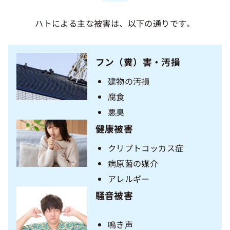
ハトによる主な被害は、以下の通りです。
フン（糞）害・汚損
建物の汚損
腐食
悪臭
健康被害
クリプトコッカス症
病原菌の媒介
アレルギー
騒音被害
鳴き声