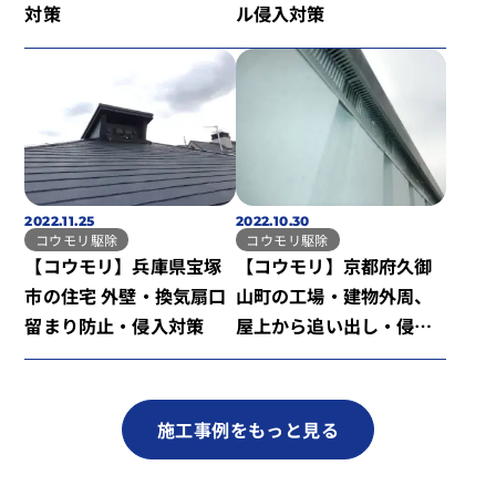
対策
ル侵入対策
2022.11.25
2022.10.30
コウモリ駆除
コウモリ駆除
【コウモリ】兵庫県宝塚
【コウモリ】京都府久御
市の住宅 外壁・換気扇口
山町の工場・建物外周、
留まり防止・侵入対策
屋上から追い出し・侵入
対策
施工事例をもっと見る