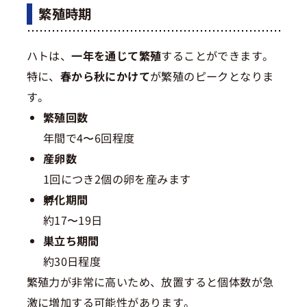
繁殖時期
ハトは、
一年を通じて繁殖
することができます。
特に、
春から秋にかけて
が繁殖のピークとなりま
す。
繁殖回数
年間で4〜6回程度
産卵数
1回につき2個の卵を産みます
孵化期間
約17〜19日
巣立ち期間
約30日程度
繁殖力が非常に高いため、放置すると個体数が急
激に増加する可能性があります。