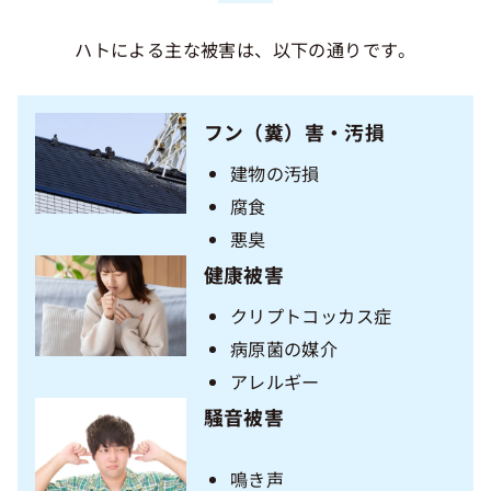
ハトによる主な被害は、以下の通りです。
フン（糞）害・汚損
建物の汚損
腐食
悪臭
健康被害
クリプトコッカス症
病原菌の媒介
アレルギー
騒音被害
鳴き声