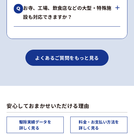
はい、工事内容に合わせて2〜5年の再発保証を
種類が不明な場合も無料で調査いたします。
お寺、工場、飲食店などの大型・特殊施
お付けしています。
設も対応できますか？
期間内に施工箇所で再発した場合は、無料で再
施工いたします。
はい、多数の実績がございます。
景観への配慮や高所作業など、建物の構造に合
わせた最適な工法をご提案します。
よくあるご質問をもっと見る
安心しておまかせいただける理由
駆除実績データを
料金・お支払い方法を
詳しく見る
詳しく見る