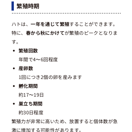
繁殖時期
ハトは、
一年を通じて繁殖
することができます。
特に、
春から秋にかけて
が繁殖のピークとなりま
す。
繁殖回数
年間で4〜6回程度
産卵数
1回につき2個の卵を産みます
孵化期間
約17〜19日
巣立ち期間
約30日程度
繁殖力が非常に高いため、放置すると個体数が急
激に増加する可能性があります。