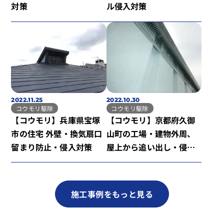
対策
ル侵入対策
2022.11.25
2022.10.30
コウモリ駆除
コウモリ駆除
【コウモリ】兵庫県宝塚
【コウモリ】京都府久御
市の住宅 外壁・換気扇口
山町の工場・建物外周、
留まり防止・侵入対策
屋上から追い出し・侵入
対策
施工事例をもっと見る