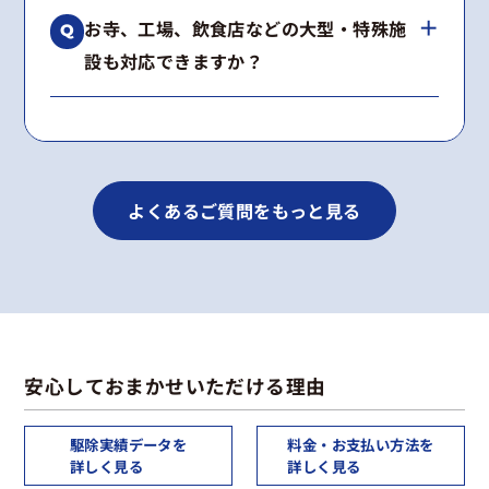
はい、工事内容に合わせて2〜5年の再発保証を
種類が不明な場合も無料で調査いたします。
お寺、工場、飲食店などの大型・特殊施
お付けしています。
設も対応できますか？
期間内に施工箇所で再発した場合は、無料で再
施工いたします。
はい、多数の実績がございます。
景観への配慮や高所作業など、建物の構造に合
わせた最適な工法をご提案します。
よくあるご質問をもっと見る
安心しておまかせいただける理由
駆除実績データを
料金・お支払い方法を
詳しく見る
詳しく見る