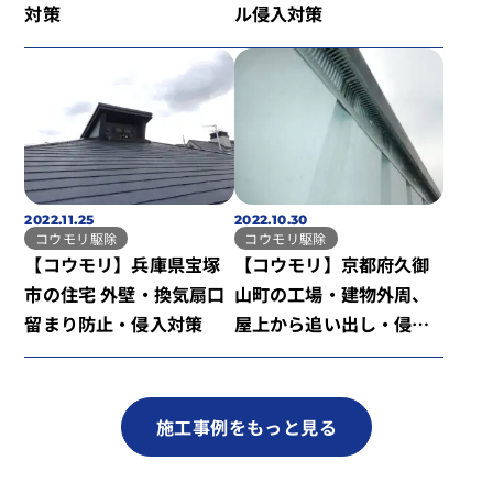
対策
ル侵入対策
2022.11.25
2022.10.30
コウモリ駆除
コウモリ駆除
【コウモリ】兵庫県宝塚
【コウモリ】京都府久御
市の住宅 外壁・換気扇口
山町の工場・建物外周、
留まり防止・侵入対策
屋上から追い出し・侵入
対策
施工事例をもっと見る