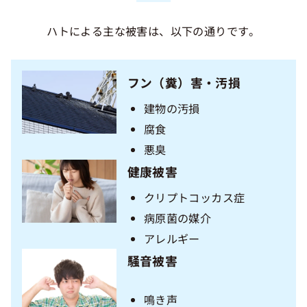
ハトによる主な被害は、以下の通りです。
フン（糞）害・汚損
建物の汚損
腐食
悪臭
健康被害
クリプトコッカス症
病原菌の媒介
アレルギー
騒音被害
鳴き声