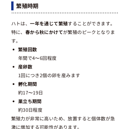
繁殖時期
ハトは、
一年を通じて繁殖
することができます。
特に、
春から秋にかけて
が繁殖のピークとなりま
す。
繁殖回数
年間で4〜6回程度
産卵数
1回につき2個の卵を産みます
孵化期間
約17〜19日
巣立ち期間
約30日程度
繁殖力が非常に高いため、放置すると個体数が急
激に増加する可能性があります。