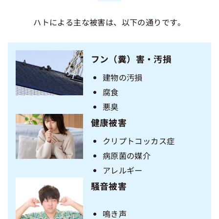
ハトによる主な被害は、以下の通りです。
フン（糞）害・汚損
建物の汚損
腐食
悪臭
健康被害
クリプトコッカス症
病原菌の媒介
アレルギー
騒音被害
鳴き声