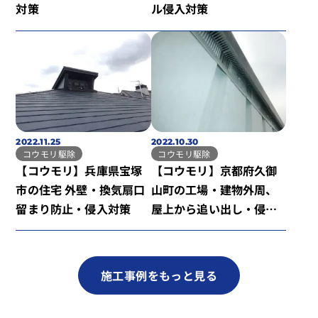
対策
ル侵入対策
2022.11.25
2022.10.30
コウモリ駆除
コウモリ駆除
【コウモリ】兵庫県宝塚
【コウモリ】京都府久御
市の住宅 外壁・換気扇口
山町の工場・建物外周、
留まり防止・侵入対策
屋上から追い出し・侵入
対策
施工事例をもっと見る