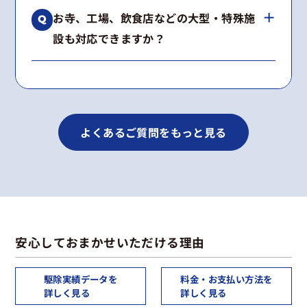
はい、工事内容に合わせて2〜5年の再発保証を
種類が不明な場合も無料で調査いたします。
お寺、工場、飲食店などの大型・特殊施
お付けしています。
設も対応できますか？
期間内に施工箇所で再発した場合は、無料で再
施工いたします。
はい、多数の実績がございます。
景観への配慮や高所作業など、建物の構造に合
わせた最適な工法をご提案します。
よくあるご質問をもっと見る
安心しておまかせいただける理由
駆除実績データを
料金・お支払い方法を
詳しく見る
詳しく見る