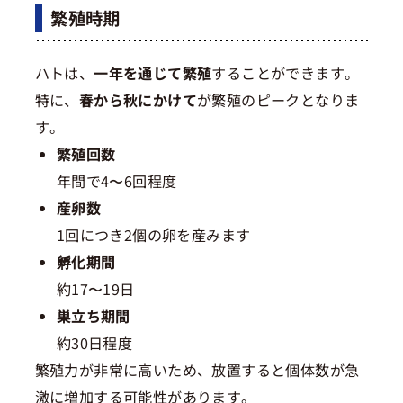
繁殖時期
ハトは、
一年を通じて繁殖
することができます。
特に、
春から秋にかけて
が繁殖のピークとなりま
す。
繁殖回数
年間で4〜6回程度
産卵数
1回につき2個の卵を産みます
孵化期間
約17〜19日
巣立ち期間
約30日程度
繁殖力が非常に高いため、放置すると個体数が急
激に増加する可能性があります。