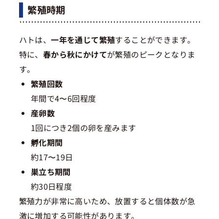
繁殖時期
ハトは、
一年を通じて繁殖
することができます。
特に、
春から秋にかけて
が繁殖のピークとなりま
す。
繁殖回数
年間で4〜6回程度
産卵数
1回につき2個の卵を産みます
孵化期間
約17〜19日
巣立ち期間
約30日程度
繁殖力が非常に高いため、放置すると個体数が急
激に増加する可能性があります。