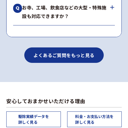
はい、工事内容に合わせて2〜5年の再発保証を
種類が不明な場合も無料で調査いたします。
お寺、工場、飲食店などの大型・特殊施
お付けしています。
設も対応できますか？
期間内に施工箇所で再発した場合は、無料で再
施工いたします。
はい、多数の実績がございます。
景観への配慮や高所作業など、建物の構造に合
わせた最適な工法をご提案します。
よくあるご質問をもっと見る
安心しておまかせいただける理由
駆除実績データを
料金・お支払い方法を
詳しく見る
詳しく見る