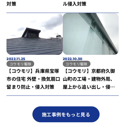
対策
ル侵入対策
2022.11.25
2022.10.30
コウモリ駆除
コウモリ駆除
【コウモリ】兵庫県宝塚
【コウモリ】京都府久御
市の住宅 外壁・換気扇口
山町の工場・建物外周、
留まり防止・侵入対策
屋上から追い出し・侵入
対策
施工事例をもっと見る