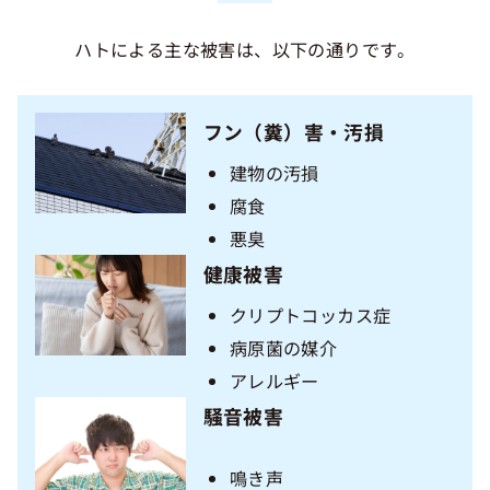
ハトによる主な被害は、以下の通りです。
フン（糞）害・汚損
建物の汚損
腐食
悪臭
健康被害
クリプトコッカス症
病原菌の媒介
アレルギー
騒音被害
鳴き声