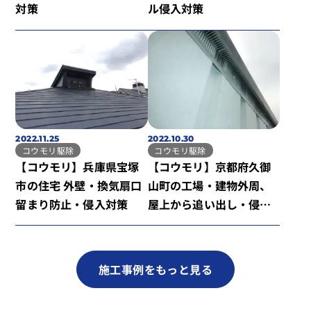
対策
ル侵入対策
2022.11.25
2022.10.30
コウモリ駆除
コウモリ駆除
【コウモリ】兵庫県宝塚
【コウモリ】京都府久御
市の住宅 外壁・換気扇口
山町の工場・建物外周、
留まり防止・侵入対策
屋上から追い出し・侵入
対策
施工事例をもっと見る