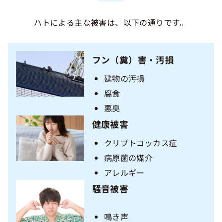
ハトによる主な被害は、以下の通りです。
フン（糞）害・汚損
建物の汚損
腐食
悪臭
健康被害
クリプトコッカス症
病原菌の媒介
アレルギー
騒音被害
鳴き声