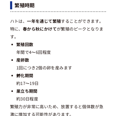
繁殖時期
ハトは、
一年を通じて繁殖
することができます。
特に、
春から秋にかけて
が繁殖のピークとなりま
す。
繁殖回数
年間で4〜6回程度
産卵数
1回につき2個の卵を産みます
孵化期間
約17〜19日
巣立ち期間
約30日程度
繁殖力が非常に高いため、放置すると個体数が急
激に増加する可能性があります。