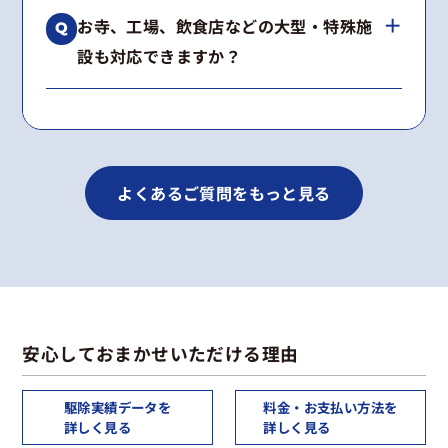
はい、工事内容に合わせて2〜5年の再発保証を
種類が不明な場合も無料で調査いたします。
お寺、工場、飲食店などの大型・特殊施
お付けしています。
設も対応できますか？
期間内に施工箇所で再発した場合は、無料で再
施工いたします。
はい、多数の実績がございます。
景観への配慮や高所作業など、建物の構造に合
わせた最適な工法をご提案します。
よくあるご質問をもっと見る
安心しておまかせいただける理由
駆除実績データを
料金・お支払い方法を
詳しく見る
詳しく見る